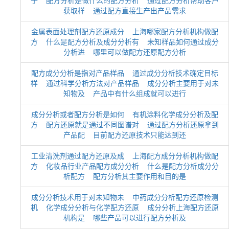
于
配方分析是做什么的配方分析
通过配方分析帮助客户
获取样
通过配方直接生产出产品需求
金属表面处理剂配方还原成分
上海哪家配方分析机构做配
方
什么是配方分析及成分分析有
未知样品如何通过成分
分析进
哪里可以做配方还原配方分析
配方成分分析是指对产品样品
通过成分分析技术确定目标
样
通过科学分析方法对产品样品
成分分析主要用于对未
知物及
产品中有什么组成就可以进行
成分分析或者配方分析是如何
有机涂料化学成分分析及配
方
配方还原就是通过不同图谱对
通过配方分析还原拿到
产品配
目前配方还原技术只能达到还
工业清洗剂通过配方还原及成
上海配方成分分析机构做配
方
化妆品行业产品配方成分分析
什么是配方分析成分分
析配方
配方分析其主要作用和目的是
成分分析技术用于对未知物未
中药成分分析配方还原检测
机
化学成分分析与化学配方还原
成分分析上海配方还原
机构是
哪些产品可以进行配方分析及