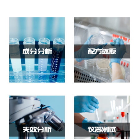
成分分析
配方还原
提供各类配方分析、成
对未知物质样品进行定
分检测、性能改进、工
性和定量的测试分析，
业诊断、未知物分析、
从而逆向还原样品基础
异物分析等。
配方获得数据过程。
失效分析
仪器测试
异物分析等。根据失效
大型仪器测试，提供元
模式和现象，通过分析
素离子测试、微区测
和验证，模拟重现失效
试、理化性能、有机