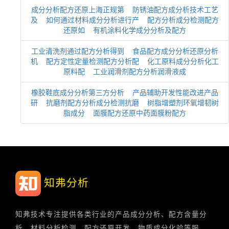
成分分析配方还原上海正规第
防锈油配方成分析技术工艺
及
如何通过材料成分分析进行产
配方分析成分检测配方
还原如
有机涂料化学成分分析及配方
工业清洗剂通过配方分析得到
食品配方成分分析还原分析
机
配方定性定量检测配方分析配
化工原料成分分析化工
原料配
工业润滑剂配方分析润滑液成
橡胶鞋底成分分析第三方分析
产品辅助开发性能改进产品
研
抗磨剂配方分析成分检测抗磨
树脂增塑剂环氧增韧树
脂成分
面膜配方还原中药面膜粉配方
知弗分析
知弗技术专注提供各类行业的产品成分分析、配方含量分
析、材料分析检测、配方还原开发、物质成分化验等服